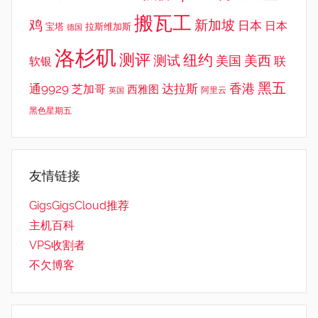
搬瓦工
鸡
新加坡
日本
日本
宝塔
拉斯维加斯
德国
洛杉矶
测评
纽约
测试
美西
美国
联
软银
黑五
香港
通9929
达拉斯
芝加哥
西雅图
英国
阿里云
黑色星期五
友情链接
GigsGigsCloud推荐
主机百科
VPS收割者
不欠博客