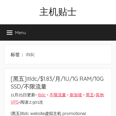
Skip
主机贴士
to
content
搬
瓦
Menu
工|BandwagonHost
VPS|Vps|
主
机
标签：
itldc
推
荐
[黑五]itldc/$1.83/月/1U/1G RAM/10G
SSD/不限流量
11月25日更新•
itldc
•
不限流量
•
新加坡
•
黑五
•
其他
VPS
•阅读:2,901次
[黑五]itldc website虚拟主机 promotional