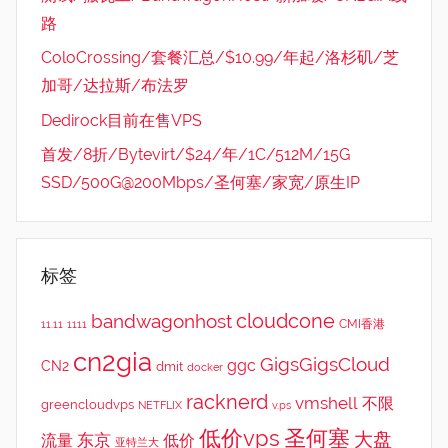
路
ColoCrossing/套餐汇总/$10.99/年起/洛杉矶/芝
加哥/达拉斯/布法罗
Dedirock目前在售VPS
首发/8折/Bytevirt/$24/年/1C/512M/15G
SSD/500G@200Mbps/圣何塞/家宽/原生IP
标签
cloudcone
bandwagonhost
CMI香港
11.11
1111
cn2gia
GigsGigsCloud
ggc
CN2
dmit
docker
racknerd
vmshell
不限
greencloudvps
NETFLIX
v.ps
低价vps
圣何塞
大盘
东京
流量
低价
亚特兰大