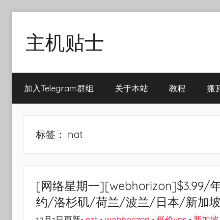
Skip
to
主机贴士
content
搬
瓦
加入Telegram群组
关于本站
教程
搬
工|BandwagonHost
VPS|Vps|
主
机
标签：
nat
推
荐
[网络星期一][webhorizon]$3.99/
约/洛杉矶/荷兰/波兰/日本/新加
12月1日更新•
nat
•
webhorizon
•
低价vps
•
新加坡