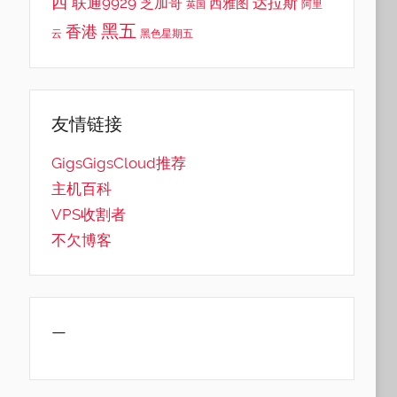
西
联通9929
达拉斯
芝加哥
西雅图
英国
阿里
黑五
香港
云
黑色星期五
友情链接
GigsGigsCloud推荐
主机百科
VPS收割者
不欠博客
—