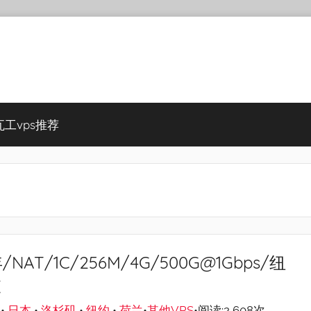
瓦工vps推荐
年/NAT/1C/256M/4G/500G@1Gbps/纽
坡
•
日本
•
洛杉矶
•
纽约
•
荷兰
•
其他VPS
•阅读:2,608次