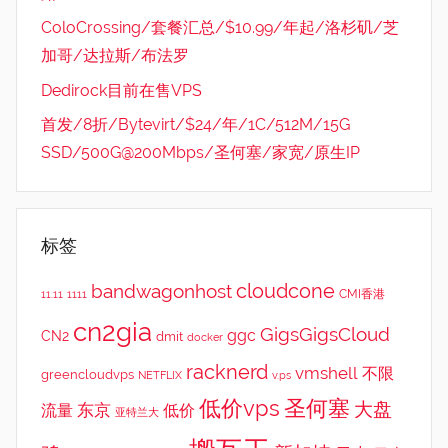
ColoCrossing/套餐汇总/$10.99/年起/洛杉矶/芝
加哥/达拉斯/布法罗
Dedirock目前在售VPS
首发/8折/Bytevirt/$24/年/1C/512M/15G
SSD/500G@200Mbps/圣何塞/家宽/原生IP
标签
cloudcone
bandwagonhost
CMI香港
11.11
1111
cn2gia
GigsGigsCloud
ggc
CN2
dmit
docker
racknerd
vmshell
不限
greencloudvps
NETFLIX
v.ps
低价vps
圣何塞
大盘
东京
流量
低价
亚特兰大