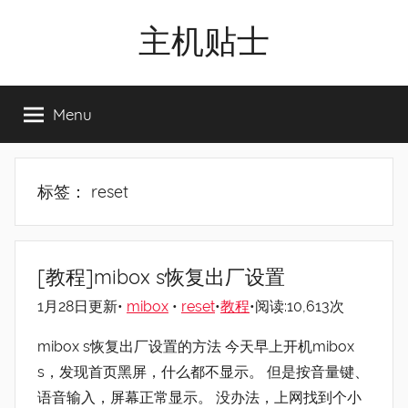
Skip
主机贴士
to
content
搬
瓦
Menu
工|BandwagonHost
VPS|Vps|
主
机
标签：
reset
推
荐
[教程]mibox s恢复出厂设置
1月28日更新•
mibox
•
reset
•
教程
•阅读:10,613次
mibox s恢复出厂设置的方法 今天早上开机mibox
s，发现首页黑屏，什么都不显示。 但是按音量键、
语音输入，屏幕正常显示。 没办法，上网找到个小