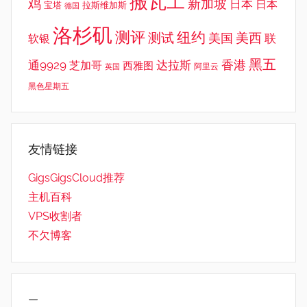
搬瓦工
鸡
新加坡
日本
日本
宝塔
拉斯维加斯
德国
洛杉矶
测评
纽约
测试
美西
美国
联
软银
黑五
香港
通9929
达拉斯
芝加哥
西雅图
英国
阿里云
黑色星期五
友情链接
GigsGigsCloud推荐
主机百科
VPS收割者
不欠博客
—