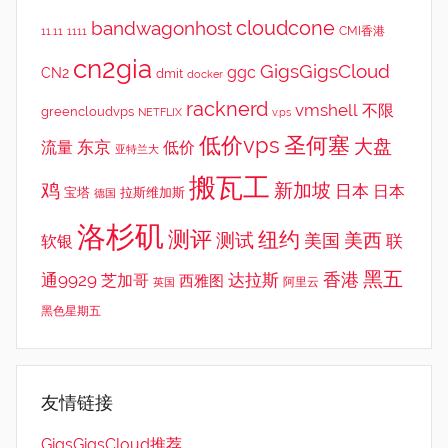
cloudcone
bandwagonhost
CMI香港
11.11
1111
cn2gia
GigsGigsCloud
ggc
CN2
dmit
docker
racknerd
vmshell
不限
greencloudvps
NETFLIX
v.ps
低价vps
圣何塞
大盘
东京
流量
低价
亚特兰大
搬瓦工
鸡
新加坡
日本
日本
宝塔
拉斯维加斯
德国
洛杉矶
测评
纽约
测试
美西
美国
联
软银
黑五
香港
通9929
达拉斯
芝加哥
西雅图
英国
阿里云
黑色星期五
友情链接
GigsGigsCloud推荐