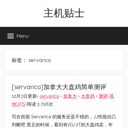
Skip
主机贴士
to
content
搬
瓦
Menu
工|BandwagonHost
VPS|Vps|
主
机
标签：
servarica
推
荐
[servarica]加拿大大盘鸡简单测评
12月3日更新•
servarica
•
加拿大
•
大盘鸡
•
测评
•
其
他VPS
•阅读:3,756次
写在前面 Servarica 的服务还是不错的，JJ性能自己
判断吧 黑五的时候，看到有2G/2T的大盘鸡卖，年