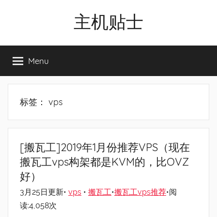
Skip
主机贴士
to
content
搬
瓦
Menu
工|BandwagonHost
VPS|Vps|
主
机
标签：
vps
推
荐
[搬瓦工]2019年1月份推荐VPS（现在
搬瓦工vps构架都是KVM的，比OVZ
好）
3月25日更新•
vps
•
搬瓦工
•
搬瓦工vps推荐
•阅
读:4,058次