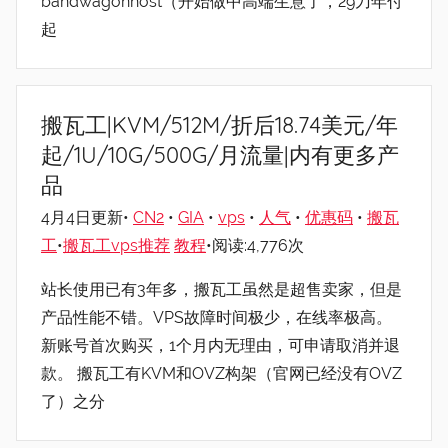
bandwagonhost（开始做中高端生意了，29刀年付
起
搬瓦工|KVM/512M/折后18.74美元/年
起/1U/10G/500G/月流量|内有更多产
品
4月4日更新•
CN2
•
GIA
•
vps
•
人气
•
优惠码
•
搬瓦
工
•
搬瓦工vps推荐
教程
•阅读:4,776次
站长使用已有3年多，搬瓦工虽然是超售卖家，但是
产品性能不错。VPS故障时间极少，在线率极高。
新账号首次购买，1个月内无理由，可申请取消并退
款。 搬瓦工有KVM和OVZ构架（官网已经没有OVZ
了）之分