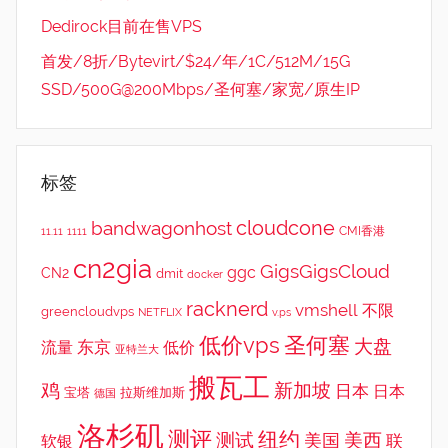
Dedirock目前在售VPS
首发/8折/Bytevirt/$24/年/1C/512M/15G
SSD/500G@200Mbps/圣何塞/家宽/原生IP
标签
cloudcone
bandwagonhost
CMI香港
11.11
1111
cn2gia
GigsGigsCloud
ggc
CN2
dmit
docker
racknerd
vmshell
不限
greencloudvps
NETFLIX
v.ps
低价vps
圣何塞
大盘
东京
流量
低价
亚特兰大
搬瓦工
鸡
新加坡
日本
日本
宝塔
拉斯维加斯
德国
洛杉矶
测评
纽约
测试
美西
美国
联
软银