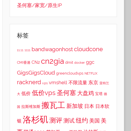
圣何塞/家宽/原生IP
标签
cloudcone
bandwagonhost
11.11
1111
cn2gia
ggc
CN2
dmit
CMI香港
docker
GigsGigsCloud
greencloudvps
NETFLIX
racknerd
vmshell
东京
不限流量
v.ps
亚特兰
低价vps
圣何塞
大盘鸡
低价
宝塔
大
德
搬瓦工
新加坡
日本
日本软
拉斯维加斯
国
洛杉矶
测评
纽约
测试
美
美国
银