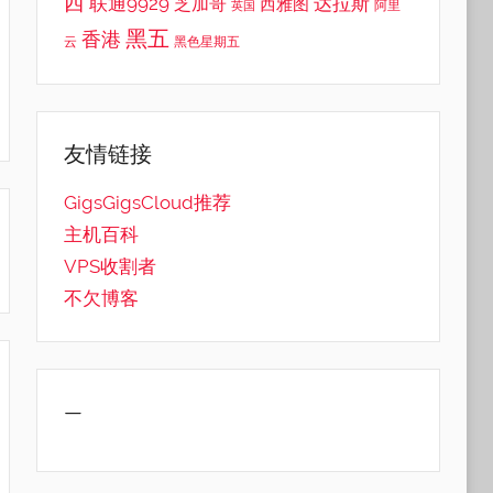
西
联通9929
达拉斯
芝加哥
西雅图
英国
阿里
黑五
香港
云
黑色星期五
友情链接
GigsGigsCloud推荐
主机百科
VPS收割者
不欠博客
—