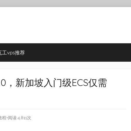
瓦工vps推荐
2.0，新加坡入门级ECS仅需
教程
•阅读:4,811次