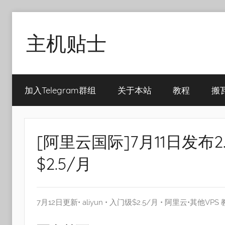
Skip
to
主机贴士
content
搬
瓦
加入Telegram群组
关于本站
教程
搬
工|BandwagonHost
VPS|Vps|
主
机
[阿里云国际]7月11日发布
推
荐
$2.5/月
7月12日更新•
aliyun
•
入门级$2.5/月
•
阿里云
•
其他VPS