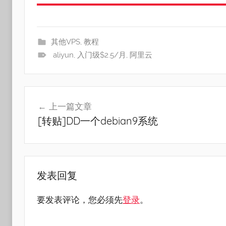
其他VPS
,
教程
aliyun
,
入门级$2.5/月
,
阿里云
文
上一篇文章
章
[转贴]DD一个debian9系统
导
航
发表回复
要发表评论，您必须先
登录
。