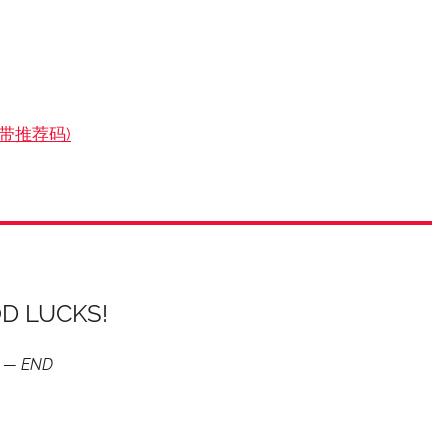
ple(带推荐码)
D LUCKS!
END