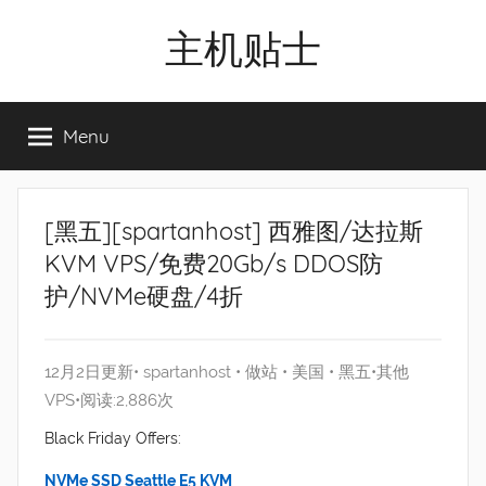
Skip
主机贴士
to
content
搬
瓦
Menu
工|BandwagonHost
VPS|Vps|
主
机
[黑五][spartanhost] 西雅图/达拉斯
推
KVM VPS/免费20Gb/s DDOS防
荐
护/NVMe硬盘/4折
12月2日更新•
spartanhost
•
做站
•
美国
•
黑五
•
其他
VPS
•阅读:2,886次
Black Friday Offers:
NVMe SSD Seattle E5 KVM