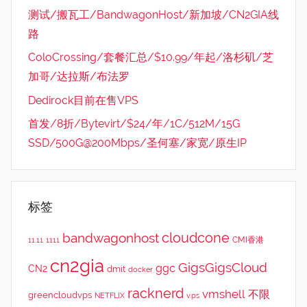
测试/搬瓦工/BandwagonHost/新加坡/CN2GIA线
路
ColoCrossing/套餐汇总/$10.99/年起/洛杉矶/芝
加哥/达拉斯/布法罗
Dedirock目前在售VPS
首发/8折/Bytevirt/$24/年/1C/512M/15G
SSD/500G@200Mbps/圣何塞/家宽/原生IP
标签
cloudcone
bandwagonhost
CMI香港
11.11
1111
cn2gia
GigsGigsCloud
ggc
CN2
dmit
docker
racknerd
vmshell
不限
greencloudvps
NETFLIX
v.ps