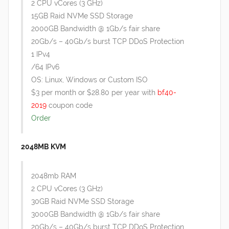
2 CPU vCores (3 GHz)
15GB Raid NVMe SSD Storage
2000GB Bandwidth @ 1Gb/s fair share
20Gb/s – 40Gb/s burst TCP DDoS Protection
1 IPv4
/64 IPv6
OS: Linux, Windows or Custom ISO
$3 per month or $28.80 per year with
bf40-
2019
coupon code
Order
2048MB KVM
2048mb RAM
2 CPU vCores (3 GHz)
30GB Raid NVMe SSD Storage
3000GB Bandwidth @ 1Gb/s fair share
20Gb/s – 40Gb/s burst TCP DDoS Protection