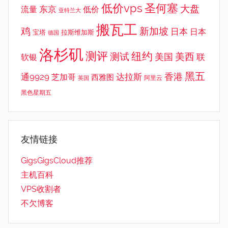
低价vps
圣何塞
大盘
东京
流量
低价
亚特兰大
搬瓦工
鸡
新加坡
日本
日本
宝塔
拉斯维加斯
德国
洛杉矶
测评
纽约
测试
美西
美国
联
软银
黑五
香港
通9929
达拉斯
芝加哥
西雅图
英国
阿里云
黑色星期五
友情链接
GigsGigsCloud推荐
主机百科
VPS收割者
不欠博客