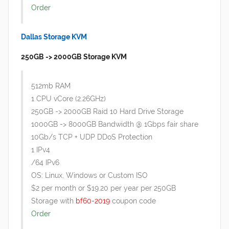
Order
Dallas Storage KVM
250GB -> 2000GB Storage KVM
512mb RAM
1 CPU vCore (2.26GHz)
250GB -> 2000GB Raid 10 Hard Drive Storage
1000GB -> 8000GB Bandwidth @ 1Gbps fair share
10Gb/s TCP + UDP DDoS Protection
1 IPv4
/64 IPv6
OS: Linux, Windows or Custom ISO
$2 per month or $19.20 per year per 250GB
Storage with
bf60-2019
coupon code
Order