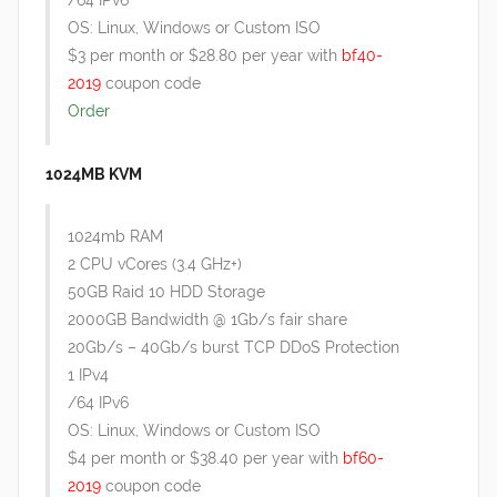
/64 IPv6
OS: Linux, Windows or Custom ISO
$3 per month or $28.80 per year with
bf40-
2019
coupon code
Order
1024MB KVM
1024mb RAM
2 CPU vCores (3.4 GHz+)
50GB Raid 10 HDD Storage
2000GB Bandwidth @ 1Gb/s fair share
20Gb/s – 40Gb/s burst TCP DDoS Protection
1 IPv4
/64 IPv6
OS: Linux, Windows or Custom ISO
$4 per month or $38.40 per year with
bf60-
2019
coupon code