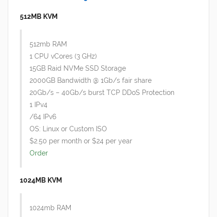
512MB KVM
512mb RAM
1 CPU vCores (3 GHz)
15GB Raid NVMe SSD Storage
2000GB Bandwidth @ 1Gb/s fair share
20Gb/s – 40Gb/s burst TCP DDoS Protection
1 IPv4
/64 IPv6
OS: Linux or Custom ISO
$2.50 per month or $24 per year
Order
1024MB KVM
1024mb RAM