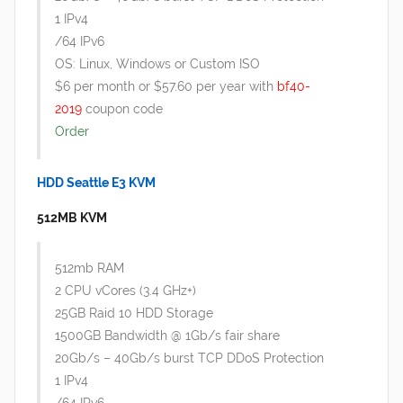
1 IPv4
/64 IPv6
OS: Linux, Windows or Custom ISO
$6 per month or $57.60 per year with
bf40-
2019
coupon code
Order
HDD Seattle E3 KVM
512MB KVM
512mb RAM
2 CPU vCores (3.4 GHz+)
25GB Raid 10 HDD Storage
1500GB Bandwidth @ 1Gb/s fair share
20Gb/s – 40Gb/s burst TCP DDoS Protection
1 IPv4