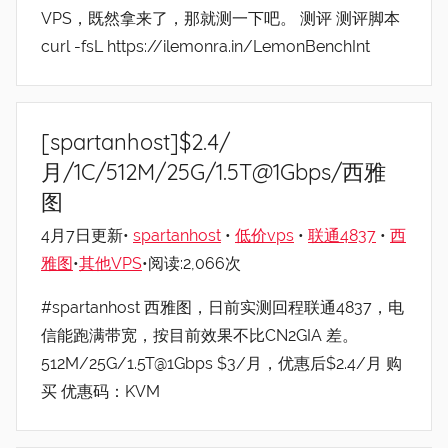
VPS，既然拿来了，那就测一下吧。 测评 测评脚本
curl -fsL https://ilemonra.in/LemonBenchInt
[spartanhost]$2.4/
月/1C/512M/25G/1.5T@1Gbps/西雅
图
4月7日更新•
spartanhost
•
低价vps
•
联通4837
•
西
雅图
•
其他VPS
•阅读:2,066次
#spartanhost 西雅图，日前实测回程联通4837，电
信能跑满带宽，按目前效果不比CN2GIA 差。
512M/25G/1.5T@1Gbps $3/月，优惠后$2.4/月 购
买 优惠码：KVM