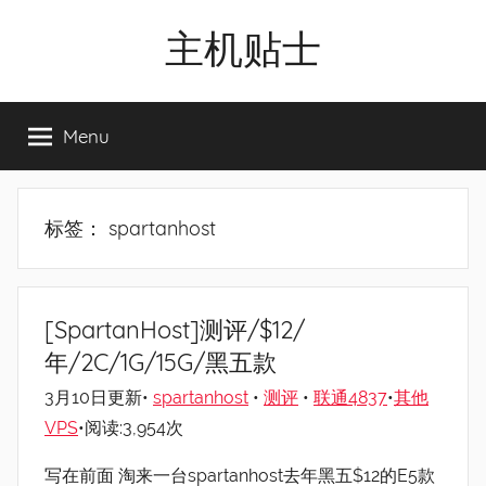
Skip
主机贴士
to
content
搬
瓦
Menu
工|BandwagonHost
VPS|Vps|
主
机
标签：
spartanhost
推
荐
[SpartanHost]测评/$12/
年/2C/1G/15G/黑五款
3月10日更新•
spartanhost
•
测评
•
联通4837
•
其他
VPS
•阅读:3,954次
写在前面 淘来一台spartanhost去年黑五$12的E5款