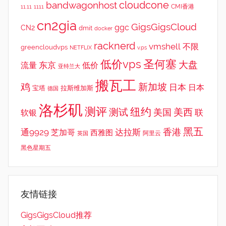
cloudcone
bandwagonhost
CMI香港
11.11
1111
cn2gia
GigsGigsCloud
ggc
CN2
dmit
docker
racknerd
vmshell
不限
greencloudvps
NETFLIX
v.ps
低价vps
圣何塞
大盘
东京
流量
低价
亚特兰大
搬瓦工
鸡
新加坡
日本
日本
宝塔
拉斯维加斯
德国
洛杉矶
测评
纽约
测试
美西
美国
联
软银
黑五
香港
通9929
达拉斯
芝加哥
西雅图
英国
阿里云
黑色星期五
友情链接
GigsGigsCloud推荐