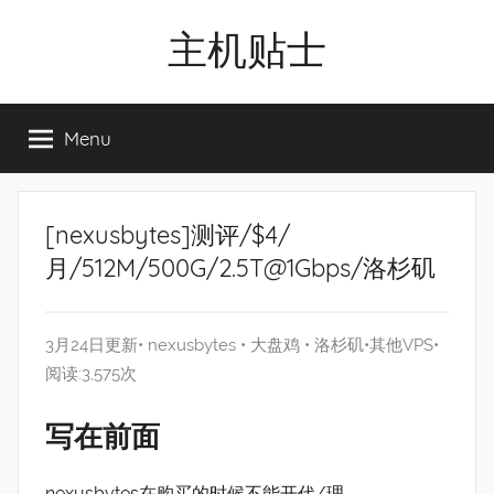
Skip
主机贴士
to
content
搬
瓦
Menu
工|BandwagonHost
VPS|Vps|
主
机
[nexusbytes]测评/$4/
推
月/512M/500G/2.5T@1Gbps/洛杉矶
荐
3月24日更新•
nexusbytes
•
大盘鸡
•
洛杉矶
•
其他VPS
•
阅读:3,575次
写在前面
nexusbytes在购买的时候不能开代/理。