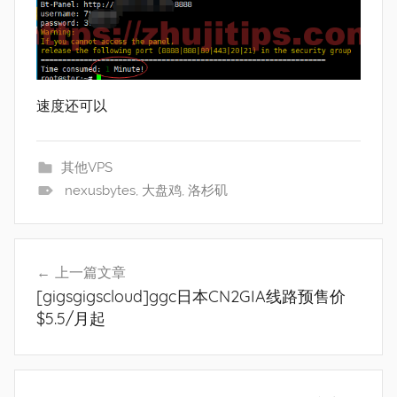
速度还可以
其他VPS
nexusbytes
,
大盘鸡
,
洛杉矶
文
上一篇文章
章
[gigsgigscloud]ggc日本CN2GIA线路预售价
导
$5.5/月起
航