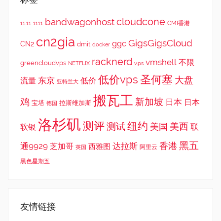
cloudcone
bandwagonhost
CMI香港
11.11
1111
cn2gia
GigsGigsCloud
ggc
CN2
dmit
docker
racknerd
vmshell
不限
greencloudvps
NETFLIX
v.ps
低价vps
圣何塞
大盘
东京
流量
低价
亚特兰大
搬瓦工
鸡
新加坡
日本
日本
宝塔
拉斯维加斯
德国
洛杉矶
测评
纽约
测试
美西
美国
联
软银
黑五
香港
通9929
达拉斯
芝加哥
西雅图
英国
阿里云
黑色星期五
友情链接