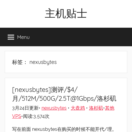
Skip
主机贴士
to
content
搬
瓦
Menu
工|BandwagonHost
VPS|Vps|
主
机
标签：
nexusbytes
推
荐
[nexusbytes]测评/$4/
月/512M/500G/2.5T@1Gbps/洛杉矶
3月24日更新•
nexusbytes
•
大盘鸡
•
洛杉矶
•
其他
VPS
•阅读:3,574次
写在前面 nexusbytes在购买的时候不能开代/理。