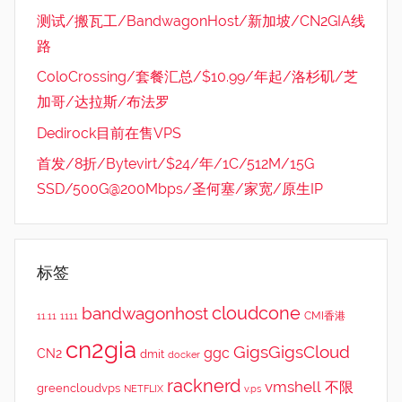
测试/搬瓦工/BandwagonHost/新加坡/CN2GIA线
路
ColoCrossing/套餐汇总/$10.99/年起/洛杉矶/芝
加哥/达拉斯/布法罗
Dedirock目前在售VPS
首发/8折/Bytevirt/$24/年/1C/512M/15G
SSD/500G@200Mbps/圣何塞/家宽/原生IP
标签
cloudcone
bandwagonhost
CMI香港
11.11
1111
cn2gia
GigsGigsCloud
ggc
CN2
dmit
docker
racknerd
vmshell
不限
greencloudvps
NETFLIX
v.ps