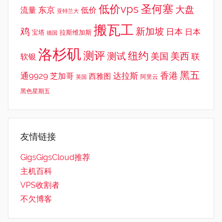
低价vps
圣何塞
大盘
东京
流量
低价
亚特兰大
搬瓦工
鸡
新加坡
日本
日本
宝塔
拉斯维加斯
德国
洛杉矶
测评
纽约
测试
美西
美国
联
软银
黑五
香港
通9929
达拉斯
芝加哥
西雅图
英国
阿里云
黑色星期五
友情链接
GigsGigsCloud推荐
主机百科
VPS收割者
不欠博客