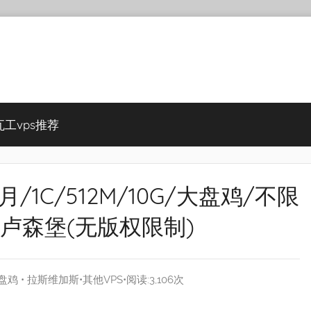
瓦工vps推荐
/月/1C/512M/10G/大盘鸡/不限
/卢森堡(无版权限制)
盘鸡
•
拉斯维加斯
•
其他VPS
•阅读:3,106次