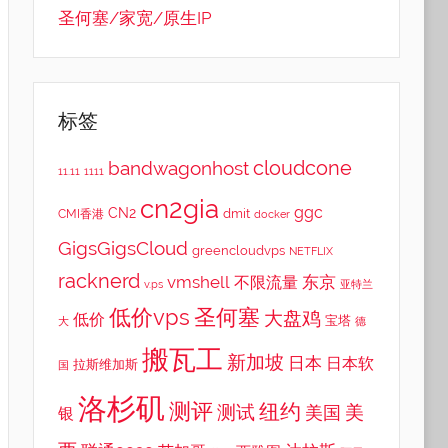
圣何塞/家宽/原生IP
标签
cloudcone
bandwagonhost
11.11
1111
cn2gia
ggc
CN2
dmit
CMI香港
docker
GigsGigsCloud
greencloudvps
NETFLIX
racknerd
vmshell
东京
不限流量
v.ps
亚特兰
低价vps
圣何塞
大盘鸡
低价
宝塔
大
德
搬瓦工
新加坡
日本
日本软
拉斯维加斯
国
洛杉矶
测评
纽约
测试
美
美国
银