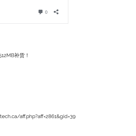
 512MB补货！
ca/aff.php?aff=2861&gid=39