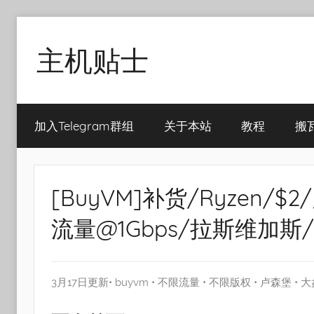
Skip
to
主机贴士
content
搬
瓦
加入Telegram群组
关于本站
教程
搬
工|BandwagonHost
VPS|Vps|
主
机
[BuyVM]补货/Ryzen/$2
推
荐
流量@1Gbps/拉斯维加斯
3月17日更新•
buyvm
•
不限流量
•
不限版权
•
卢森堡
•
大