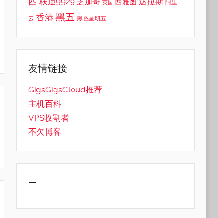
西
联通9929
达拉斯
芝加哥
西雅图
英国
阿里
黑五
香港
云
黑色星期五
友情链接
GigsGigsCloud推荐
主机百科
VPS收割者
不欠博客
—