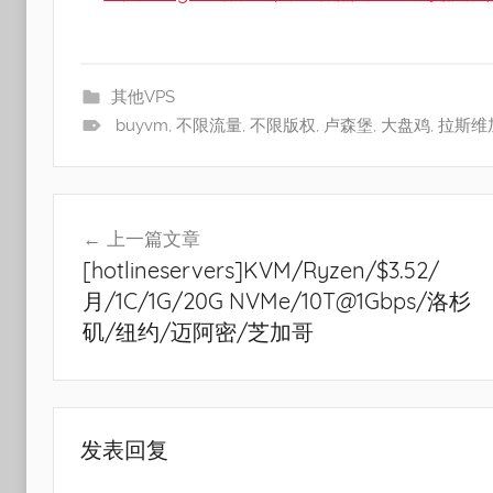
其他VPS
buyvm
,
不限流量
,
不限版权
,
卢森堡
,
大盘鸡
,
拉斯维
文
上一篇文章
章
[hotlineservers]KVM/Ryzen/$3.52/
导
月/1C/1G/20G NVMe/10T@1Gbps/洛杉
航
矶/纽约/迈阿密/芝加哥
发表回复