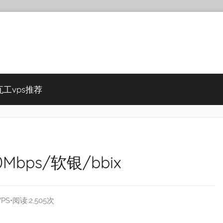
瓦工vps推荐
0Mbps/软银/bbix
PS
•阅读:2,505次