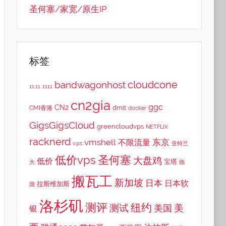
圣何塞/家宽/原生IP
标签
cloudcone
bandwagonhost
11.11
1111
cn2gia
ggc
CN2
dmit
CMI香港
docker
GigsGigsCloud
greencloudvps
NETFLIX
racknerd
vmshell
东京
不限流量
v.ps
亚特兰
低价vps
圣何塞
大盘鸡
低价
宝塔
大
德
搬瓦工
新加坡
日本
日本软
拉斯维加斯
国
洛杉矶
测评
纽约
测试
美
美国
银