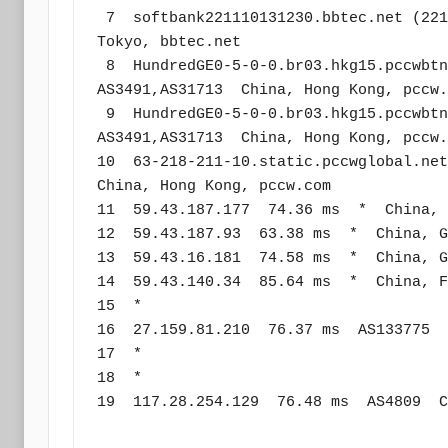
 7  softbank221110131230.bbtec.net (221.110.131.230)  1.87 ms  AS17676  Japan, 
Tokyo, bbtec.net

 8  HundredGE0-5-0-0.br03.hkg15.pccwbtn.net (63.223.17.162)  52.27 ms  
AS3491,AS31713  China, Hong Kong, pccw.
 9  HundredGE0-5-0-0.br03.hkg15.pccwbtn.net (63.223.17.162)  52.11 ms  
AS3491,AS31713  China, Hong Kong, pccw.
10  63-218-211-10.static.pccwglobal.net 
China, Hong Kong, pccw.com

11  59.43.187.177  74.36 ms  *  China, 
12  59.43.187.93  63.38 ms  *  China, G
13  59.43.16.181  74.58 ms  *  China, G
14  59.43.140.34  85.64 ms  *  China, F
15  *

16  27.159.81.210  76.37 ms  AS133775  
17  *

18  *

19  117.28.254.129  76.48 ms  AS4809  C