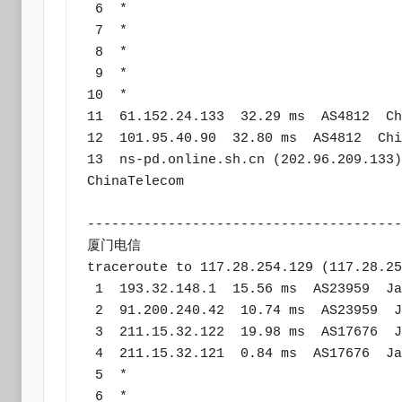
 6  *

 7  *

 8  *

 9  *

10  *

11  61.152.24.133  32.29 ms  AS4812  Ch
12  101.95.40.90  32.80 ms  AS4812  Chi
13  ns-pd.online.sh.cn (202.96.209.133)
ChinaTelecom

---------------------------------------
厦门电信

traceroute to 117.28.254.129 (117.28.25
 1  193.32.148.1  15.56 ms  AS23959  Japan, Tokyo, xtom.com

 2  91.200.240.42  10.74 ms  AS23959  Japan, Tokyo, xtom.com

 3  211.15.32.122  19.98 ms  AS17676  Japan, Tokyo, bbtec.net

 4  211.15.32.121  0.84 ms  AS17676  Japan, Tokyo, bbtec.net

 5  *

 6  *
