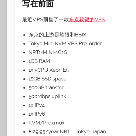
写在前面
最近V.PS预售了一款
东京软银的VPS
东京的上游是软银和BBIX
Tokyo Mini KVM VPS Pre-order
NRT1-MINI-1C1G
1GB RAM
1x vCPU Xeon E5
15GB SSD space
500GB transfer
500Mbps uplink
1x IPv4
1x IPv6
KVM/Proxmox
€29.95/year NRT – Tokyo, Japan