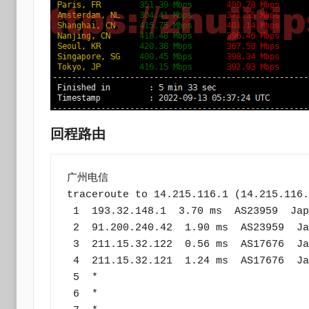
回程路由
广州电信

traceroute to 14.215.116.1 (14.215.116.
 1  193.32.148.1  3.70 ms  AS23959  Japan, Tokyo, xtom.com

 2  91.200.240.42  1.90 ms  AS23959  Japan, Tokyo, xtom.com

 3  211.15.32.122  0.56 ms  AS17676  Japan, Tokyo, bbtec.net

 4  211.15.32.121  1.24 ms  AS17676  Japan, Tokyo, bbtec.net

 5  *

 6  *
