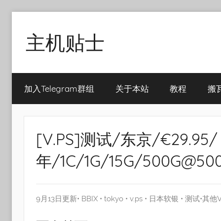
Skip
to
主机贴士
content
搬
瓦
加入Telegram群组
关于本站
教程
搬
工|BandwagonHost
VPS|Vps|
主
机
[V.PS]测试/东京/€29.95/
推
荐
年/1C/1G/15G/500G@50
9月13日更新•
BBIX
•
tokyo
•
v.ps
•
日本软银
•
测试
•
其他V