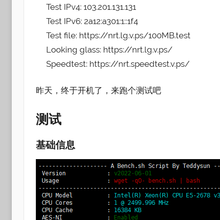
Test IPv4: 103.201.131.131
Test IPv6: 2a12:a301:1::1f4
Test file: https://nrt.lg.v.ps/100MB.test
Looking glass: https://nrt.lg.v.ps/
Speedtest: https://nrt.speedtest.v.ps/
昨天，终于开机了，来跑个测试吧
测试
基础信息