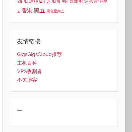
西
联通9929
达拉斯
芝加哥
西雅图
英国
阿里
黑五
香港
云
黑色星期五
友情链接
GigsGigsCloud推荐
主机百科
VPS收割者
不欠博客
—