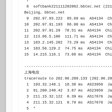
 7  *

 8  softbank221111202062.bbtec.net (221.111.202.62)  52.90 ms  AS17676  China, 
Beijing, bbtec.net

 9  202.97.93.222  85.69 ms  AS4134  China, Guangdong, Guangzhou, ChinaTelecom

10  202.97.91.193  86.08 ms  AS4134  Ch
11  202.97.91.29  78.51 ms  AS4134  Chi
12  113.96.5.106  111.71 ms  AS4134  Ch
13  183.2.145.202  73.29 ms  AS4134  Ch
14  183.56.129.2  74.75 ms  AS4134  Chi
15  14.215.116.1  73.68 ms  AS4134  Chi
---------------------------------------
上海电信

traceroute to 202.96.209.133 (202.96.20
 1  193.32.148.1  18.38 ms  AS23959  Japan, Tokyo, xtom.com

 2  91.200.240.42  3.87 ms  AS23959  Japan, Tokyo, xtom.com

 3  211.15.32.122  0.39 ms  AS17676  Japan, Tokyo, bbtec.net

 4  211.15.32.121  0.79 ms  AS17676  Japan, Tokyo, bbtec.net

 5  *
