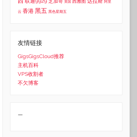
西
联通9929
达拉斯
芝加哥
西雅图
英国
阿里
黑五
香港
云
黑色星期五
友情链接
GigsGigsCloud推荐
主机百科
VPS收割者
不欠博客
—