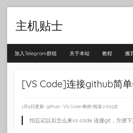
Skip
to
主机贴士
content
搬
瓦
加入Telegram群组
关于本站
教程
搬
工|BandwagonHost
VPS|Vps|
主
机
[VS Code]连接github简
推
荐
1月9日更新•
github
•
VS Code
•
教程
•阅读:2,629次
怕忘记以后怎么来vs code 连接git，