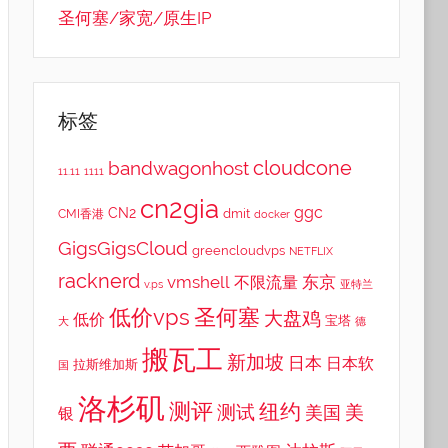
圣何塞/家宽/原生IP
标签
cloudcone
bandwagonhost
11.11
1111
cn2gia
ggc
CN2
dmit
CMI香港
docker
GigsGigsCloud
greencloudvps
NETFLIX
racknerd
vmshell
东京
不限流量
v.ps
亚特兰
低价vps
圣何塞
大盘鸡
低价
宝塔
大
德
搬瓦工
新加坡
日本
日本软
拉斯维加斯
国
洛杉矶
测评
纽约
测试
美
美国
银