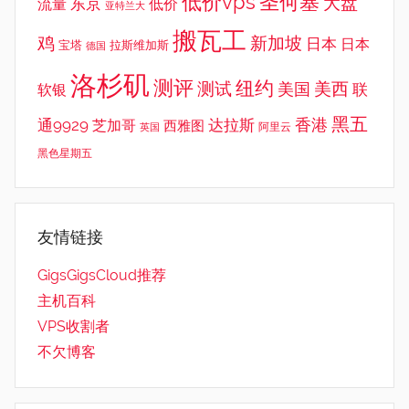
低价vps
圣何塞
大盘
东京
流量
低价
亚特兰大
搬瓦工
鸡
新加坡
日本
日本
宝塔
拉斯维加斯
德国
洛杉矶
测评
纽约
测试
美西
美国
联
软银
黑五
香港
通9929
达拉斯
芝加哥
西雅图
英国
阿里云
黑色星期五
友情链接
GigsGigsCloud推荐
主机百科
VPS收割者
不欠博客