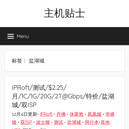
Skip
主机贴士
to
content
搬
瓦
Menu
工|BandwagonHost
VPS|Vps|
主
机
标签：
盐湖城
推
荐
iPRoft/测试/$2.25/
月/1C/1G/20G/2T@Gbps/特价/盐湖
城/双ISP
12月4日更新•
iPRoft
•
丹佛
•
休斯敦
•
凤凰城
•
华盛
顿
•
双ISP
•
波士顿
•
测试
•
盐湖城
•
阿什本
•
其他