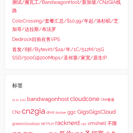
测试/搬瓦工/BandwagonHost/新加坡/CN2GIA线
路
ColoCrossing/套餐汇总/$10.99/年起/洛杉矶/芝
加哥/达拉斯/布法罗
Dedirock目前在售VPS
首发/8折/Bytevirt/$24/年/1C/512M/15G
SSD/500G@200Mbps/圣何塞/家宽/原生IP
标签
cloudcone
bandwagonhost
CMI香港
11.11
1111
cn2gia
GigsGigsCloud
ggc
CN2
dmit
docker
racknerd
vmshell
不限
greencloudvps
NETFLIX
v.ps