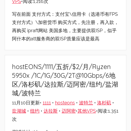
VPS
•阅读:1,216次
写在前面 支付方式：支付宝\信用卡（选港币有FPS
支付方式）\加密货币 购买方式，先注册，再入款，
再购买 ipraft网站 美国多地，主要提供双ISP，似乎
阿什本的att服务商的双ISP质量应该是最高
hostEONS/1111/五折/$2/月/Ryzen
5950x /1C/1G/30G/2T@10Gbps/6地
区/洛杉矶/达拉斯/迈阿密/纽约/盐湖
城/波特兰
11月10日更新•
1111
•
hosteons
•
波特兰
•
洛杉矶
•
盐湖城
•
纽约
•
达拉斯
•
迈阿密
•
其他VPS
•阅读:1,351
次