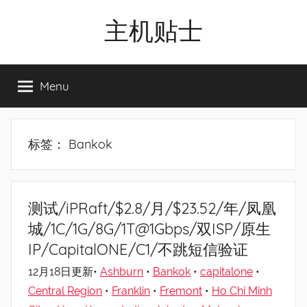
Skip
主机贴士
to
content
搬
瓦
Menu
工|BandwagonHost
VPS|Vps|
主
机
标签：
Bankok
推
荐
测试/iPRaft/$2.8/月/$23.52/年/凤凰
城/1C/1G/8G/1T@1Gbps/双ISP/原生
IP/CapitalONE/C1/不跳短信验证
12月18日更新•
Ashburn
•
Bankok
•
capitalone
•
Central Region
•
Franklin
•
Fremont
•
Ho Chi Minh