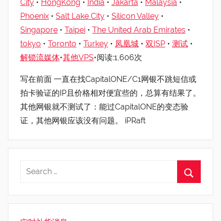
City
•
HongKong
•
India
•
Jakarta
•
Malaysia
•
Phoenix
•
Salt Lake City
•
Silicon Valley
•
Singapore
•
Taipei
•
The United Arab Emirates
•
tokyo
•
Toronto
•
Turkey
•
凤凰城
•
双ISP
•
测试
•
解锁流媒体
•
其他VPS
•阅读:1,606次
写在前面 一直在找CapitalONE/C1网银不跳短信或
拍卡验证的IP且价格相对便宜些的，总算有结果了。
其他网银就不测试了：能过CapitalONE的变态验
证，其他网银应该没有问题。 iPRaft