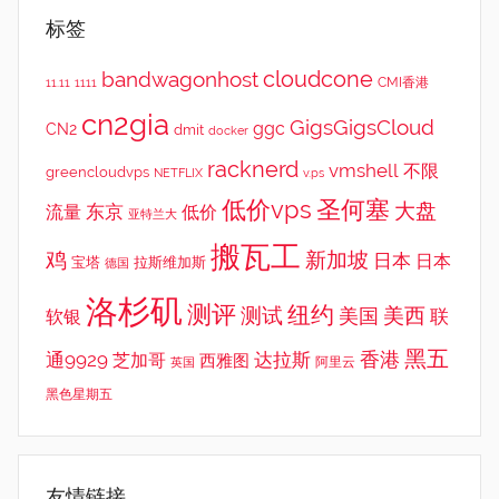
标签
cloudcone
bandwagonhost
CMI香港
11.11
1111
cn2gia
GigsGigsCloud
ggc
CN2
dmit
docker
racknerd
vmshell
不限
greencloudvps
NETFLIX
v.ps
低价vps
圣何塞
大盘
东京
流量
低价
亚特兰大
搬瓦工
鸡
新加坡
日本
日本
宝塔
拉斯维加斯
德国
洛杉矶
测评
纽约
测试
美西
美国
联
软银
黑五
香港
通9929
达拉斯
芝加哥
西雅图
英国
阿里云
黑色星期五
友情链接