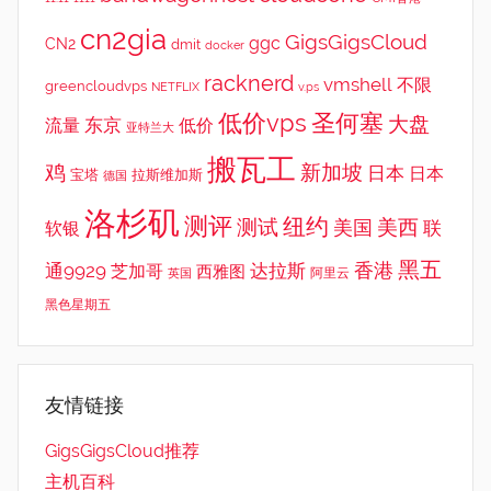
cn2gia
GigsGigsCloud
ggc
CN2
dmit
docker
racknerd
vmshell
不限
greencloudvps
NETFLIX
v.ps
低价vps
圣何塞
大盘
东京
流量
低价
亚特兰大
搬瓦工
鸡
新加坡
日本
日本
宝塔
拉斯维加斯
德国
洛杉矶
测评
纽约
测试
美西
美国
联
软银
黑五
香港
通9929
达拉斯
芝加哥
西雅图
英国
阿里云
黑色星期五
友情链接
GigsGigsCloud推荐
主机百科