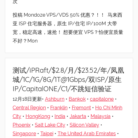
次
投稿 Mondoze VPS/VDS 50% 优惠？！！ 马来西
亚 ISP 住宅服务器，原生 IP/住宅 IP/100M 大带
宽，稳定高速，速抢！ 想要便宜 VPS？怕便宜质量
不好？Mon
测试/iPRaft/$2.8/月/$23.52/年/凤凰
城/1C/1G/8G/1T@1Gbps/双ISP/原生
IP/CapitalONE/C1/不跳短信验证
12月18日更新•
Ashburn
•
Bankok
•
capitalone
•
Central Region
•
Franklin
•
Fremont
•
Ho Chi Minh
City
•
HongKong
•
India
•
Jakarta
•
Malaysia
•
Phoenix
•
Salt Lake City
•
Silicon Valley
•
Singapore
•
Taipei
•
The United Arab Emirates
•