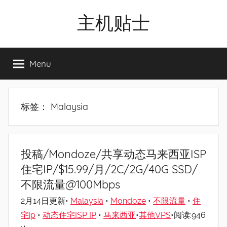
Skip
主机贴士
to
content
搬
瓦
Menu
工|BandwagonHost
VPS|Vps|
主
机
标签：
Malaysia
推
荐
投稿/Mondoze/共享动态马来西亚ISP
住宅IP/$15.99/月/2C/2G/40G SSD/
不限流量@100Mbps
2月14日更新•
Malaysia
•
Mondoze
•
不限流量
•
住
宅ip
•
动态住宅ISP IP
•
马来西亚
•
其他VPS
•阅读:946