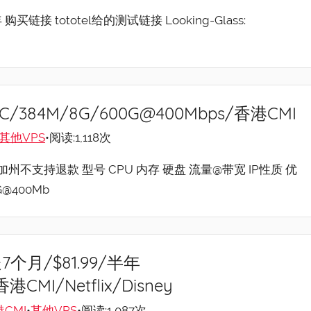
 购买链接 tototel给的测试链接 Looking-Glass:
C/384M/8G/600G@400Mbps/香港CMI
其他VPS
•阅读:1,118次
支持退款 型号 CPU 内存 硬盘 流量@带宽 IP性质 优
0G@400Mb
7个月/$81.99/半年
港CMI/Netflix/Disney
CMI
•
其他VPS
•阅读:1,087次