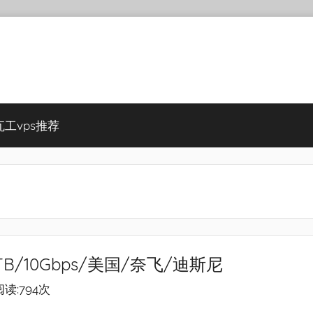
瓦工vps推荐
B/2TB/10Gbps/美国/奈飞/迪斯尼
阅读:794次