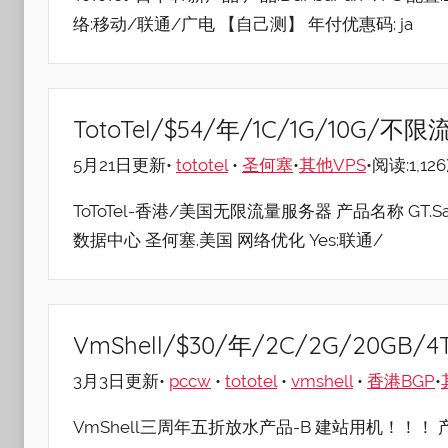
络:移动/联通/广电 【自己测】 年付优惠码: ja
TotoTel/$54/年/1C/1G/10G/
5月21日更新•
tototel
•
圣何塞
•
其他VPS
•阅读:1,12
ToToTel-香港/美国无限流量服务器 产品名称 GT.SanJos
数据中心 圣何塞.美国 网络优化 Yes:联通/
VmShell/$30/年/2C/2G/20GB
3月3日更新•
pccw
•
tototel
•
vmshell
•
香港BGP
•
VmShell三周年五折放水产品-B 建站用机！！！ 产品