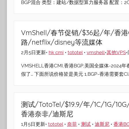
BGP混合 类型：建站/数据型算力服务器 配置：2C-2
VmShell/春节促销/$36起/年/香港
路/netflix/disney等流媒体
2月5日更新•
hk cmi
•
tototel
•
vmshell
•
其他VPS
•
VMSHELL香港CMI,香港BGP,美国全媒体-202
假了… 下面所说价格皆是美元 1,BGP-香港需要套Clo
测试/TotoTel/$19.9/年/1C/1G
香港奈非/迪斯尼
1月5日更新•
tototel
•
奈菲
•
测试
•
迪斯尼
•
香港B