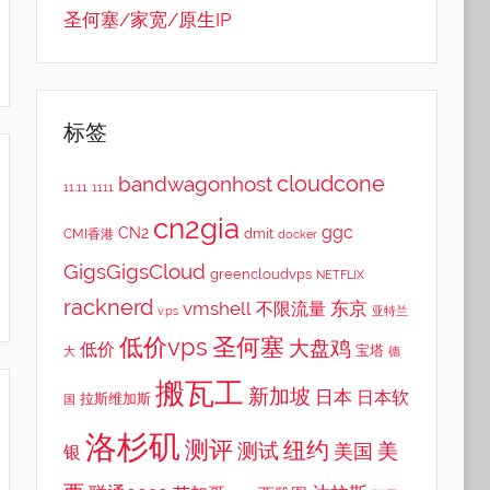
圣何塞/家宽/原生IP
标签
cloudcone
bandwagonhost
11.11
1111
cn2gia
ggc
CN2
dmit
CMI香港
docker
GigsGigsCloud
greencloudvps
NETFLIX
racknerd
vmshell
东京
不限流量
v.ps
亚特兰
低价vps
圣何塞
大盘鸡
低价
宝塔
大
德
搬瓦工
新加坡
日本
日本软
拉斯维加斯
国
洛杉矶
测评
纽约
测试
美
美国
银