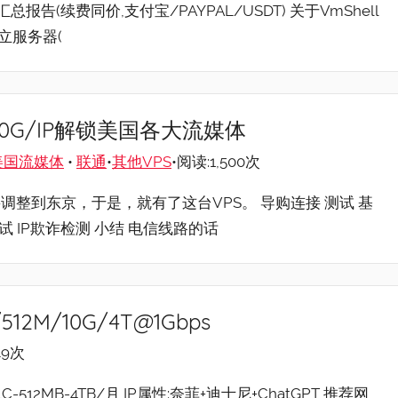
总报告(续费同价,支付宝/PAYPAL/USDT) 关于VmShell
独立服务器(
1G/10G/IP解锁美国各大流媒体
美国流媒体
•
联通
•
其他VPS
•阅读:1,500次
el要调整到东京，于是，就有了这台VPS。 导购连接 测试 基
试 IP欺诈检测 小结 电信线路的话
512M/10G/4T@1Gbps
49次
:1C-512MB-4TB/月 IP属性:奈菲+迪士尼+ChatGPT 推荐网