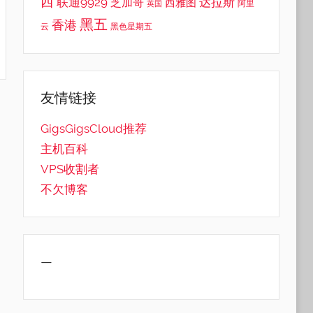
西
联通9929
达拉斯
芝加哥
西雅图
英国
阿里
黑五
香港
云
黑色星期五
友情链接
GigsGigsCloud推荐
主机百科
VPS收割者
不欠博客
—