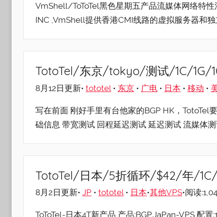
VmShell/ToToTel黑色星期五产品流媒体网络特性汇
INC ,VmShell提供香港CMI线路的虚拟服务器和
TotoTel/东京/tokyo/测试/1C/
8月12日更新•
tototel
•
东京
•
广电
•
日本
•
移动
•
写在前面 刚好手里有台他家的BGP HK，TotoT
础信息 带宽测试 回程延迟测试 延迟测试 流媒体测
TotoTel/日本/5折循环/$42/年/1C/
8月2日更新•
JP
•
tototel
•
日本
•
其他VPS
•阅读:1,0
ToToTel-日本4T新产品 产品:BGP.JaPan-VPS 配置