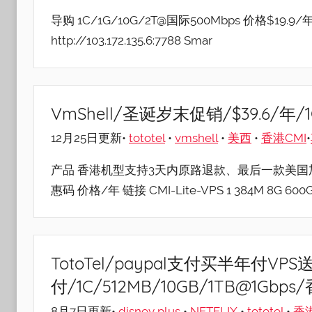
导购 1C/1G/10G/2T@国际500Mbps 价格$19.9/年
http://103.172.135.6:7788 Smar
VmShell/圣诞岁末促销/$39.6/年/1
12月25日更新•
tototel
•
vmshell
•
美西
•
香港CMI
•
产品 香港机型支持3天内原路退款、最后一款美国加州不
惠码 价格/年 链接 CMI-Lite-VPS 1 384M 8G 60
TotoTel/paypal支付买半年付VPS送
付/1C/512MB/10GB/1TB@1Gbps/香
8月7日更新•
disney plus
•
NETFLIX
•
tototel
•
香港