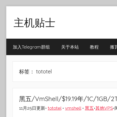
Skip
to
主机贴士
content
搬
瓦
加入Telegram群组
关于本站
教程
搬
工|BandwagonHost
VPS|Vps|
主
机
标签：
tototel
推
荐
黑五/VmShell/$19.19年/1C/1G
11月25日更新•
tototel
•
vmshell
•
黑五
•
其他VPS
•