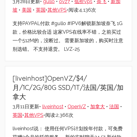
3月28日更新•
gullo
•
ovz7
•
低价vps
•
奈飞
•
新加
坡
•
美国
•
英国
•
其他VPS
•阅读:4,136次
支持PAYPAL付款 #gullo #IPV6解锁新加坡奈飞 1G
款，价格比较合适 这家VPS在线率不错，之前买过
一个512M的，没断过。 需要新加坡的，购买时注意
别选错。 不支持退货。 LVZ-25
[liveinhost]OpenVZ/$4/
月/1C/2G/80G SSD/1T/法国/英国/加
拿大
3月11日更新•
liveinhost
•
OpenVZ
•
加拿大
•
法国
•
英国
•
其他VPS
•阅读:2,366次
liveinhost说： 使用任何VPS计划按年付款，可免费