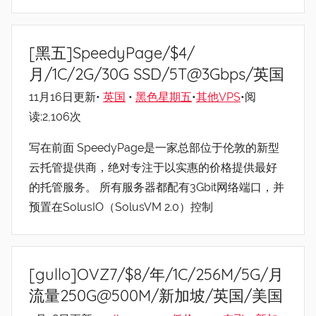
[黑五]SpeedyPage/$4/
月/1C/2G/30G SSD/5T@3Gbps/英国
11月16日更新•
英国
•
黑色星期五
•
其他VPS
•阅
读:2,106次
写在前面 SpeedyPage是一家总部位于伦敦的新型
云托管提供商，绝对专注于以实惠的价格提供最好
的托管服务。 所有服务器都配有3Gbit网络端口，并
预置在SolusIO（SolusVM 2.0）控制
[gullo]OVZ7/$8/年/1C/256M/5G/月
流量250G@500M/新加坡/英国/美国