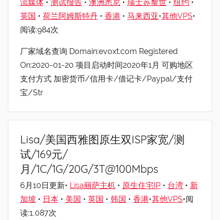
流媒体
•
测试报告
•
澳洲悉尼
•
瑞士苏黎世
•
纽约
•
英国
•
荷兰阿姆斯特丹
•
香港
•
马来西亚
•
其他VPS
•
阅读:984次
厂家域名查询 Domain:evoxt.com Registered
On:2020-01-20 项目启动时间2020年1月 可购地区
支付方式 加密货币/信用卡/借记卡/Paypal/支付
宝/Str
Lisa/美国西雅图原生双ISP家宽/测
试/169元/
月/1C/1G/20G/3T@100Mbps
6月10日更新•
Lisa丽萨主机
•
原生住宅IP
•
台湾
•
新
加坡
•
日本
•
美国
•
英国
•
韩国
•
香港
•
其他VPS
•阅
读:1,087次