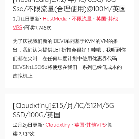
Ssd/不限流量(合理使用)@100M/英国
3月11日更新•
HostMedia
•
不限流量
•
英国
•
其他
VPS
•阅读:1,745次
为了庆祝我们新的{DEV}系列基于KVM的VM的推
出，我们认为提供LET折扣会很好！哇哦，我听到你
们都在尖叫！在任何年度计划中使用优惠券代码
DEVSN1LSO60将使您在我们一系列已经低成本的
虚拟机上
[Cloudxtiny]£1.5/月/1C/512M/5G
SSD/100G/英国
12月29日更新•
Cloudxtiny
•
英国
•
其他VPS
•阅
读:2,132次