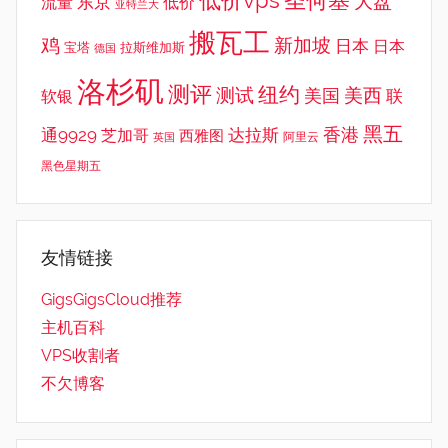
圣何塞
大盘
东京
流量
低价
亚特兰大
搬瓦工
鸡
新加坡
日本
日本
宝塔
拉斯维加斯
德国
洛杉矶
测评
纽约
测试
美西
美国
联
软银
黑五
香港
通9929
达拉斯
芝加哥
西雅图
英国
阿里云
黑色星期五
友情链接
GigsGigsCloud推荐
主机百科
VPS收割者
不欠博客