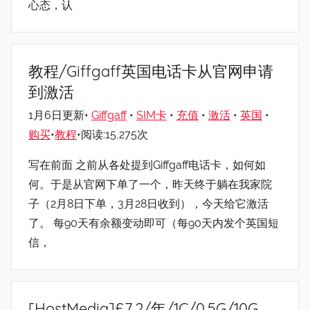
心态，认
教程/Giffgaff英国电话卡从官网申请
到激活
1月6日更新•
Giffgaff
•
SIM卡
•
充值
•
激活
•
英国
•
购买
•
教程
•阅读:15,275次
写在前面 之前从各处提到Giffgaff电话卡，如何如
何。于是从官网下单了一个，昨天终于躺在我家院
子（2月8日下单，3月28日收到），今天给它激活
了。 每90天有余额变动即可（每90天内发个英国短
信，
[HostMedia]£7.2/年/1C/0.5G/10G