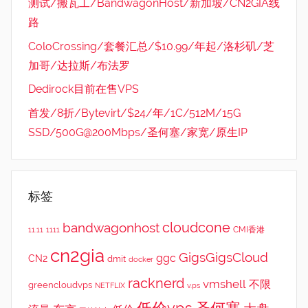
测试/搬瓦工/BandwagonHost/新加坡/CN2GIA线
路
ColoCrossing/套餐汇总/$10.99/年起/洛杉矶/芝
加哥/达拉斯/布法罗
Dedirock目前在售VPS
首发/8折/Bytevirt/$24/年/1C/512M/15G
SSD/500G@200Mbps/圣何塞/家宽/原生IP
标签
cloudcone
bandwagonhost
CMI香港
11.11
1111
cn2gia
GigsGigsCloud
ggc
CN2
dmit
docker
racknerd
vmshell
不限
greencloudvps
NETFLIX
v.ps
低价vps