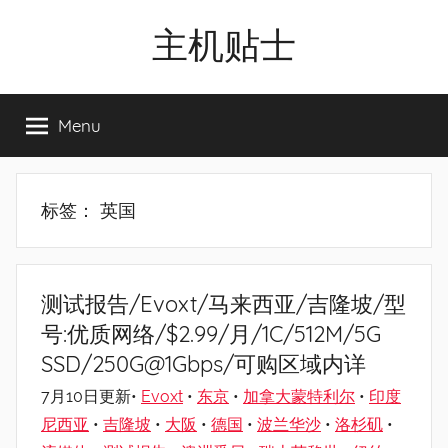
Skip
主机贴士
to
content
搬
瓦
Menu
工|BandwagonHost
VPS|Vps|
主
机
标签：
英国
推
荐
测试报告/Evoxt/马来西亚/吉隆坡/型
号:优质网络/$2.99/月/1C/512M/5G
SSD/250G@1Gbps/可购区域内详
7月10日更新•
Evoxt
•
东京
•
加拿大蒙特利尔
•
印度
尼西亚
•
吉隆坡
•
大阪
•
德国
•
波兰华沙
•
洛杉矶
•